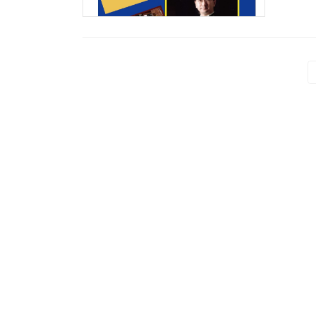
投
稿
の
ペ
ー
ジ
送
り