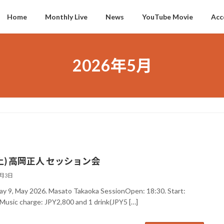
Home
Monthly Live
News
YouTube Movie
Acc
2026年5月
(土) 高岡正人 セッション会
5月3日
ay 9, May 2026. Masato Takaoka SessionOpen: 18:30. Start:
 Music charge: JPY2,800 and 1 drink(JPY5 […]