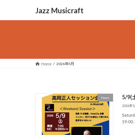
コ
ナ
Jazz Musicraft
ン
ビ
テ
ゲ
ン
ー
ツ
シ
へ
ョ
ス
ン
キ
に
ッ
移
Home
2026年5月
プ
動
5/9
News
2026年
Saturd
19:00.