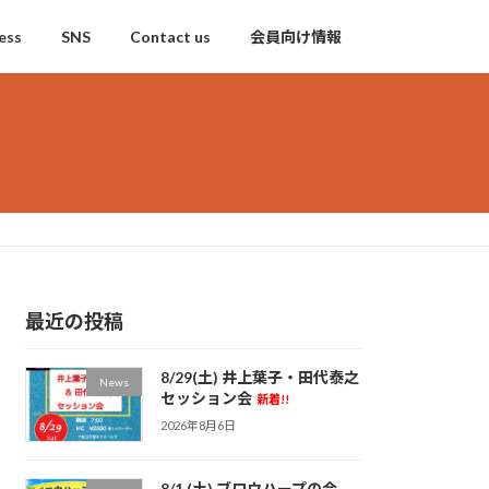
ess
SNS
Contact us
会員向け情報
最近の投稿
8/29(土) 井上葉子・田代泰之
News
セッション会
新着!!
2026年8月6日
8/1 (土) ブロウハープの会