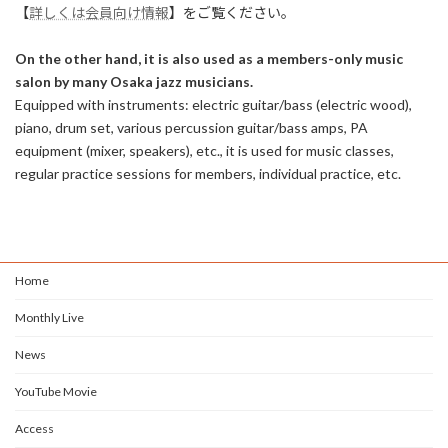
【
詳しくは会員向け情報
】をご覧ください。
On the other hand, it is also used as a members-only music
salon by many Osaka jazz musicians.
Equipped with instruments: electric guitar/bass (electric wood),
piano, drum set, various percussion guitar/bass amps, PA
equipment (mixer, speakers), etc., it is used for music classes,
regular practice sessions for members, individual practice, etc.
Home
Monthly Live
News
YouTube Movie
Access