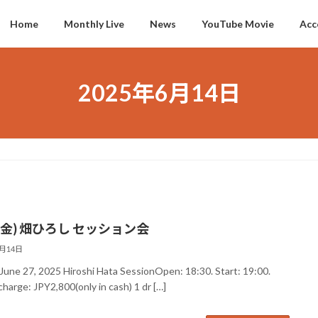
Home
Monthly Live
News
YouTube Movie
Acc
2025年6月14日
7(金) 畑ひろし セッション会
6月14日
, June 27, 2025 Hiroshi Hata SessionOpen: 18:30. Start: 19:00.
harge: JPY2,800(only in cash) 1 dr […]