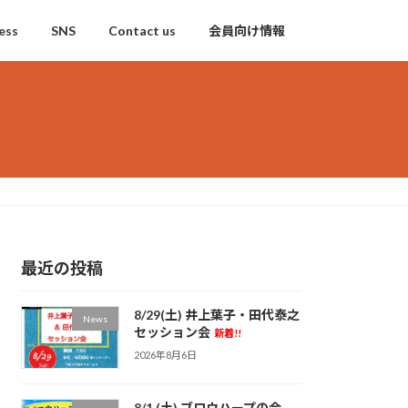
ess
SNS
Contact us
会員向け情報
最近の投稿
8/29(土) 井上葉子・田代泰之
News
セッション会
新着!!
2026年8月6日
8/1 (土) ブロウハープの会