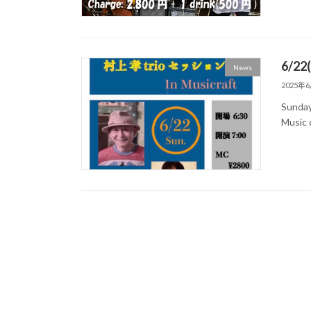
6/2
News
2025年
Sunday
Music c