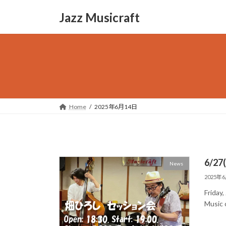
コ
ナ
Jazz Musicraft
ン
ビ
テ
ゲ
ン
ー
ツ
シ
へ
ョ
ス
ン
キ
に
ッ
移
Home
2025年6月14日
プ
動
6/2
News
2025年
Friday
Music c