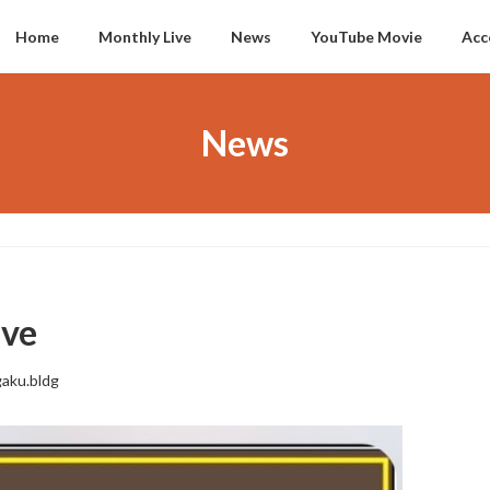
Home
Monthly Live
News
YouTube Movie
Acc
News
ive
aku.bldg