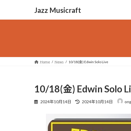
コ
ナ
Jazz Musicraft
ン
ビ
テ
ゲ
ン
ー
ツ
シ
へ
ョ
ス
ン
キ
に
ッ
移
Home
News
10/18(金) Edwin Solo Live
プ
動
10/18(金) Edwin Solo L
最
2024年10月14日
2024年10月14日
ong
終
更
新
日
時