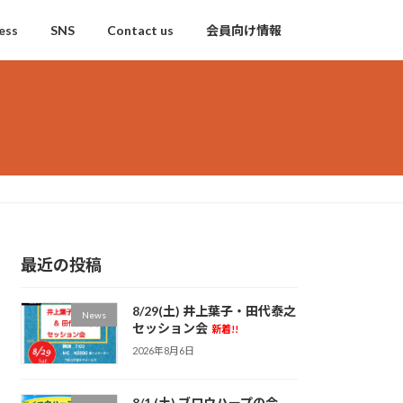
ess
SNS
Contact us
会員向け情報
最近の投稿
8/29(土) 井上葉子・田代泰之
News
セッション会
新着!!
2026年8月6日
8/1 (土) ブロウハープの会