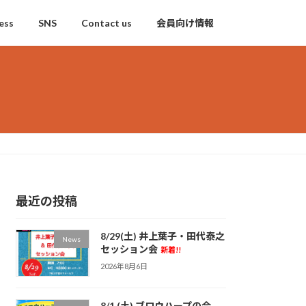
ess
SNS
Contact us
会員向け情報
最近の投稿
8/29(土) 井上葉子・田代泰之
News
セッション会
新着!!
2026年8月6日
8/1 (土) ブロウハープの会