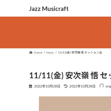
コ
ナ
Jazz Musicraft
ン
ビ
テ
ゲ
ン
ー
ツ
シ
へ
ョ
ス
ン
キ
に
ッ
移
Home
News
11/11(金) 安次嶺 悟 セッション会
プ
動
11/11(金) 安次嶺 悟
最
2022年10月28日
2022年10月28日
ong
終
更
新
日
時