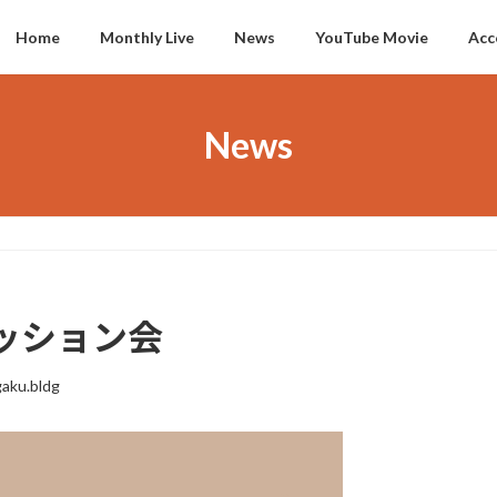
Home
Monthly Live
News
YouTube Movie
Acc
News
 セッション会
aku.bldg